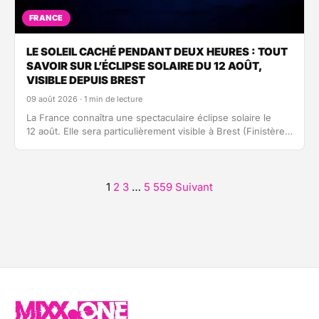
FRANCE
LE SOLEIL CACHÉ PENDANT DEUX HEURES : TOUT
SAVOIR SUR L’ÉCLIPSE SOLAIRE DU 12 AOÛT,
VISIBLE DEPUIS BREST
09 août 2026 · 1 min de lecture
La France connaîtra une spectaculaire éclipse solaire le
12 août. Elle sera particulièrement visible à Brest (Finistère),
puisqu’elle durera près de…
1
2
3
…
5 559
Suivant
Pagination
des
publications