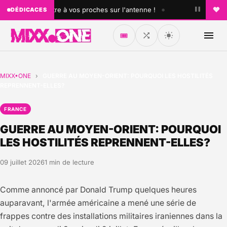
•
édicacez un titre à vos proches sur l'antenne !
♥ Faites p
DÉDICACES
🎟️
MIXX•ONE
›
GUERRE AU MOYEN-ORIENT: POURQUOI LES HOSTILITÉS
REPRENNENT-ELLES?
FRANCE
GUERRE AU MOYEN-ORIENT: POURQUOI
LES HOSTILITÉS REPRENNENT-ELLES?
09 juillet 2026
1 min de lecture
Comme annoncé par Donald Trump quelques heures
auparavant, l'armée américaine a mené une série de
frappes contre des installations militaires iraniennes dans la