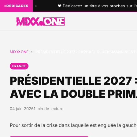
•
ous aimez !
♥ Dédicacez un titre à vos proches sur l'anten
DÉDICACES
MIXX•ONE
›
PRÉSIDENTIELLE 2027 : RAPHAËL GLUCKSMANN N’EST 
FRANCE
PRÉSIDENTIELLE 2027
AVEC LA DOUBLE PRIM
04 juin 2026
1 min de lecture
Pour sortir de la crise dans laquelle est engluée la ga