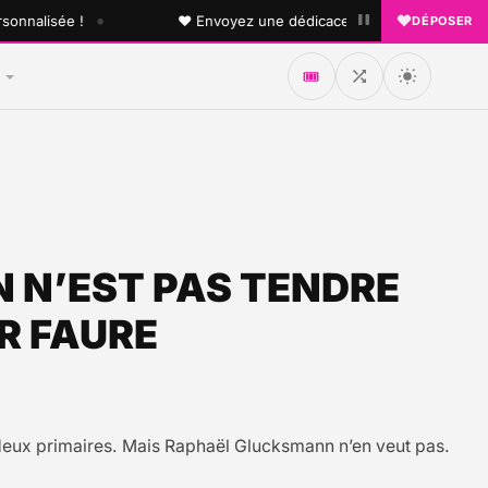
•
lisée !
♥ Envoyez une dédicace à quelqu'un que vous aim
DÉPOSER
🎟️
 N’EST PAS TENDRE
R FAURE
r deux primaires. Mais Raphaël Glucksmann n’en veut pas.