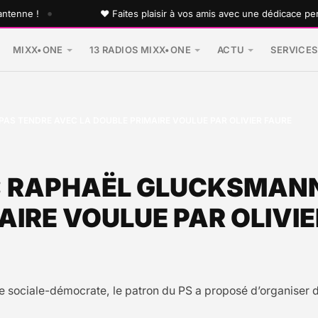
•
ne !
♥ Faites plaisir à vos amis avec une dédicace personna
MIXX•ONE
13 RADIOS MIXX•ONE
ACTU
SERVICES
PAS TENDRE AVEC LA DOUBLE PRIMAIRE VOULUE PAR OLIVIER FAURE
 : RAPHAËL GLUCKSMANN
AIRE VOULUE PAR OLIVIE
uche sociale-démocrate, le patron du PS a proposé d’organise