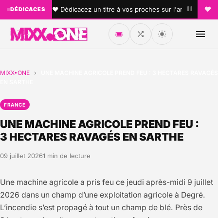
•
•
!
♥ Dédicacez un titre à vos proches sur l'antenne !
DÉDICACES
🎟️
MIXX•ONE
›
UNE MACHINE AGRICOLE PREND FEU : 3 HECTARES RAVAGÉS
EN SARTHE
FRANCE
UNE MACHINE AGRICOLE PREND FEU :
3 HECTARES RAVAGÉS EN SARTHE
09 juillet 2026
1 min de lecture
Une machine agricole a pris feu ce jeudi après-midi 9 juillet
2026 dans un champ d’une exploitation agricole à Degré.
L’incendie s’est propagé à tout un champ de blé. Près de