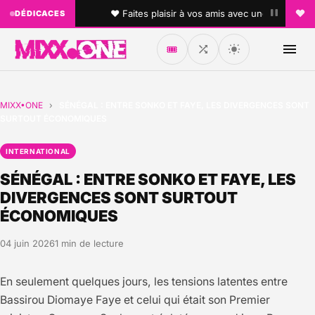
•
antenne !
♥ Faites plaisir à vos amis avec une dédicace pe
DÉDICACES
🎟️
MIXX•ONE
›
SÉNÉGAL : ENTRE SONKO ET FAYE, LES DIVERGENCES SONT
SURTOUT ÉCONOMIQUES
INTERNATIONAL
SÉNÉGAL : ENTRE SONKO ET FAYE, LES
DIVERGENCES SONT SURTOUT
ÉCONOMIQUES
04 juin 2026
1 min de lecture
En seulement quelques jours, les tensions latentes entre
Bassirou Diomaye Faye et celui qui était son Premier