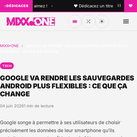
•
u'un que vous aimez !
♥ Dédicacez un titre à vos proches 
DÉDICACES
🎟️
MIXX•ONE
›
GOOGLE VA RENDRE LES SAUVEGARDES ANDROID PLUS
FLEXIBLES : CE QUE ÇA CHANGE
TECH
GOOGLE VA RENDRE LES SAUVEGARDES
ANDROID PLUS FLEXIBLES : CE QUE ÇA
CHANGE
04 juin 2026
1 min de lecture
Google songe à permettre à ses utilisateurs de choisir
précisément les données de leur smartphone qu’ils