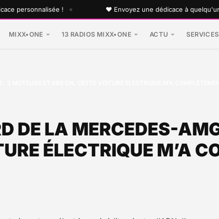
•
e personnalisée !
♥ Envoyez une dédicace à quelqu'un que
MIXX•ONE
13 RADIOS MIXX•ONE
ACTU
SERVICES
 : 3 MOTEURS ET 680 CH, CETTE VOITURE ÉLECTRIQUE M’A COMPLÈTEME
RD DE LA MERCEDES-AMG
ITURE ÉLECTRIQUE M’A