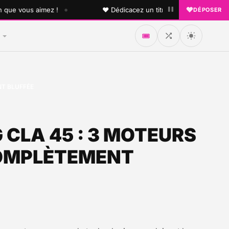
•
 vous aimez !
♥ Dédicacez un titre à vos proches sur l'an
DÉPOSER
🎟️
NT BLUFFÉE
 CLA 45 : 3 MOTEURS
 COMPLÈTEMENT