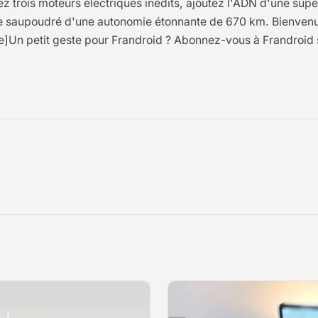
trois moteurs électriques inédits, ajoutez l'ADN d'une supe
cette saupoudré d'une autonomie étonnante de 670 km. Bienv
ite]Un petit geste pour Frandroid ? Abonnez-vous à Frandroid