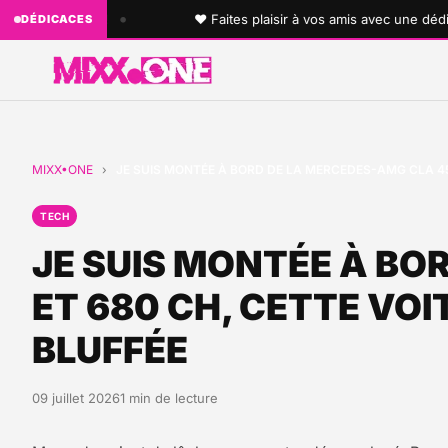
•
r l'antenne !
♥ Faites plaisir à vos amis avec une dédicac
DÉDICACES
MIXX•ONE
›
JE SUIS MONTÉE À BORD DE LA MERCEDES-AMG CLA 45
TECH
JE SUIS MONTÉE À BO
ET 680 CH, CETTE VO
BLUFFÉE
09 juillet 2026
1 min de lecture